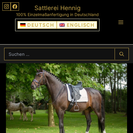
Zum
Sattlerei Hennig
Inhalt
100% Einzelmaßanfertigung in Deutschland
springen
DEUTSCH
ENGLISCH