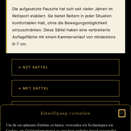
Die aufgesetzte Pausche hat sich seit vielen Jahren im
Reitsport etabliert. Sie bietet Reitern in jeder Situation
komfortablen Halt, ohne die Bewegungsmöglichkeit
einzuschränken. Diese Sättel haben eine verbreiterte
Auflagefläche mit einem Kammerverlauf von mindestens
6–7 cm.
→ NZT SATTEL
→ MFT SATTEL
→ IHR SATTEL
Einwilligung verwalten
Um dir ein optimales Erlebnis zu bieten, verwenden wir Technologien wie
Cookies, um Geräteinformationen zu speichern und/oder darauf zuzugreifen.