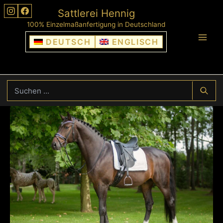
Zum
Sattlerei Hennig
Inhalt
100% Einzelmaßanfertigung in Deutschland
springen
DEUTSCH
ENGLISCH