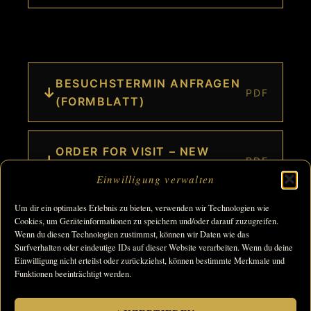
DOWNLOADS
BESUCHSTERMIN ANFRAGEN
↓
PDF
(FORMBLATT)
ORDER FOR VISIT – NEW
↓
PDF
SADDLE (EN)
Einwilligung verwalten
Um dir ein optimales Erlebnis zu bieten, verwenden wir Technologien wie
Cookies, um Geräteinformationen zu speichern und/oder darauf zuzugreifen.
Wenn du diesen Technologien zustimmst, können wir Daten wie das
Copyright © 2026 Sattlerei Hennig Betriebs GmbH & Co. KG |
Surfverhalten oder eindeutige IDs auf dieser Website verarbeiten. Wenn du deine
Einwilligung nicht erteilst oder zurückziehst, können bestimmte Merkmale und
Impressum
|
Datenschutz
|
AGB
|
Cookie-Richtlinie
|
Funktionen beeinträchtigt werden.
Barrierefreiheit
Bildnachweis: Titelbild (Pferd mit Sattel): © Nadine Harms ·