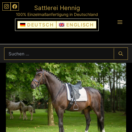
Zum
Sattlerei Hennig
Inhalt
100% Einzelmaßanfertigung in Deutschland
springen
DEUTSCH
ENGLISCH