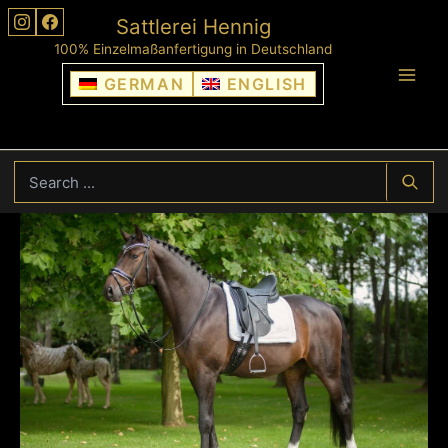
Skip
Sattlerei Hennig
to
100% Einzelmaßanfertigung in Deutschland
content
GERMAN
ENGLISH